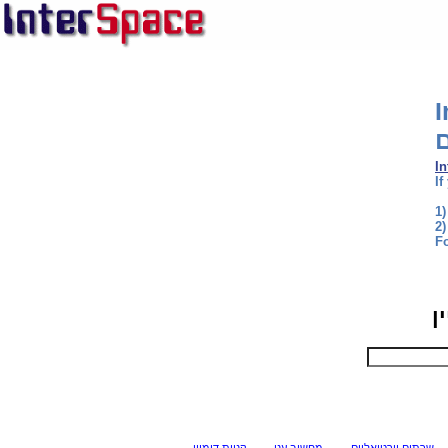
ם
I
If
1)
2)
F
ן