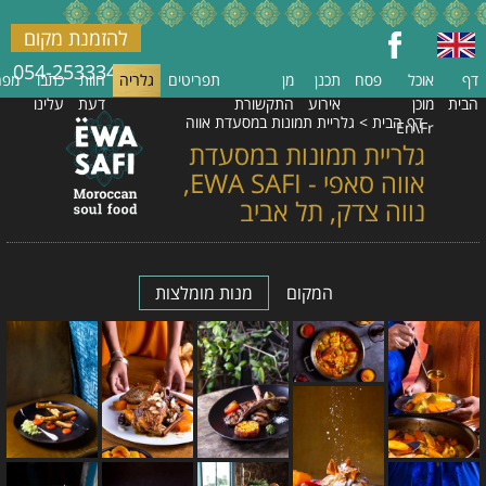
להזמנת מקום
054-2533348
דף
אוכל
פסח
תכנן
מן
תפריטים
גלריה
חוות
כתבו
מפה
הבית
מוכן
אירוע
התקשורת
דעת
עלינו
דף הבית
>
גלריית תמונות במסעדת אווה
En\Fr
סאפי - EWA SAFI, נווה צדק, תל אביב
גלריית תמונות במסעדת
אווה סאפי - EWA SAFI,
נווה צדק, תל אביב
המקום
מנות מומלצות