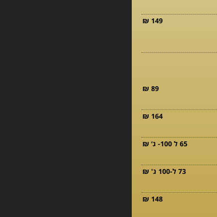
149 ₪
89 ₪
164 ₪
65 ל 100- ג‘ ₪
73 ל-100 ג' ₪
148 ₪