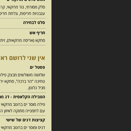
סלק מסורתי, גזר מרוקאי, קר
עגבניות חריפות, צלחת חריפ
סלט לבחירה
חריף אש
סחקא (אריסה מרוקאית), זיתו
אין שני לרושם ראש
פסטל ים
שלושה משולשים מבצק פילו פרי
טחינה “הר ברכה”, סחקא ירו
מכיל גלוטן.
הטבילה הקלאסית - דג מר
פילה מוסר ים ברוטב מרוקאי 
עם לחמנייה מתוקה לאיזון הח
קציצות דגים של שישי
דניס ומוסר ים ברוטב מרוקאי