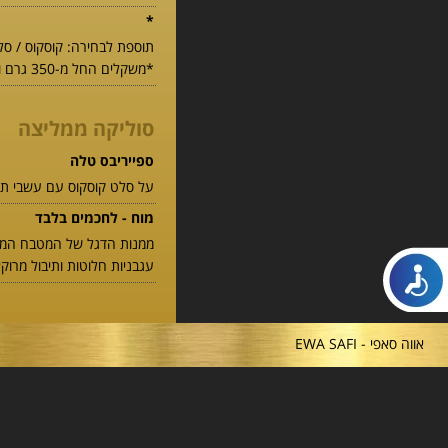
*
תוספת לבחירה: קוסקוס / סלט
*משקלים החל מ-350 גרם ומעלה
סוליקה ממליצה
ספייריבס טלה
על סלט קוסקוס עם עשבי תיב
מוח - לחכמים בלבד
ממנות הדגל של המטבח המרוק
עגבניות חלוטות ותיבול מרוק
אווה סאפי - EWA SAFI