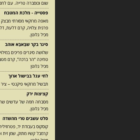
שום וכוסברה טרייה. עם לחמ
פסטייה - מלכת המטבח
מאפה מרוקאי מסורתי מבצק פי
פרגית צלויה, קרם דלעת, דלע
מכיל גלוטן.
סיגר בקר שבַּאבַּא אוהב
שלושה סיגרים פריכים במילוי 
טחינה “הר ברכה”, קרם מטבוח
מכיל גלוטן
לחי עגל בבישול ארוך
תבשיל מרוקאי פיקנטי – ציר 
קציצות ירק
מסבחה חמה של עדשים שחורו
מכיל גלוטן.
סלט עשבים טרי מהשדה
קוסקוס בעבודת יד, פטרוזיליה
קרמבל קשיו מתוק, שמן זית ו