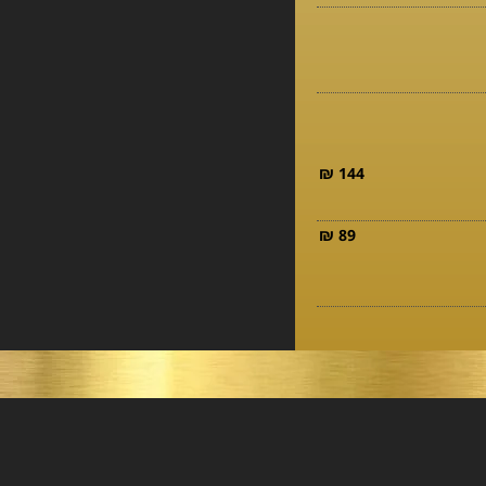
144 ₪
89 ₪