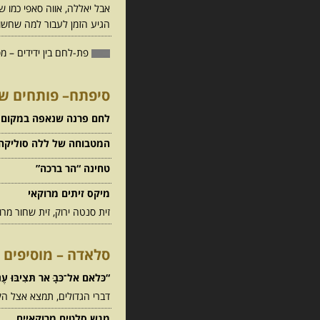
אבל יאללה, אווה סאפי כמו ש
הגיע הזמן לעבור למה שחשו
פת-לחם בין ידידים – 
סיפתח– פותחים שו
לחם פרנה שנאפה במקום 
המטבוחה של ללה סוליקה
טחינה “הר ברכה”
מיקס זיתים מרוקאי
זית סנטה ירוק, זית שחור מרו
סלאדה – מוסיפים 
“כּלאם אל־כּבָ ּאר תּצִיבּוּ עֶנ
דברי הגדולים, תמצא אצל ה
מגש סלטים מרוקאיים