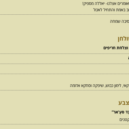
אומרים אצלנו- יאללה מספיק!
ב באמת והתחיל לאכול
מסיבה שמחה
לחן
וצלחת חריפים
קאי, לימון כבוש, שיפקה וסחקא אדומה
צבע
ְדּ סּעָ'אר”
קטנים