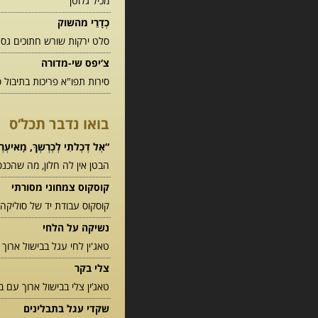
מכיל גלוטן
כְדָרֵי מהשוק
סלט ירקות שורש חתוכים גס בת
צ‘יפס שי-מדורה
סירות תפו"א פריכות בתיבול ס
בואו נדבר תכל‘ס
“אְל דְכְלתִי לְכְרְשְךּ, מָאיעְרְ 
הבטן אין לה חלון, מה שהכנ
קוסקוס צמחוני מסורתי
קוסקוס עבודת יד של סוליקה 
נשיקה על הלחי
טאג'ין לחי עגל בבישול ארוך 
צלי בקר
טאג’ין צלי בבישול ארוך עם ב
שקדי עגל בתבלינים